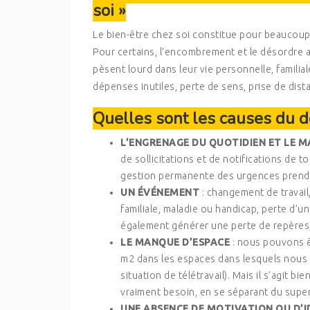
soi »
Le bien-être chez soi constitue pour beaucoup 
Pour certains, l’encombrement et le désordre as
pèsent lourd dans leur vie personnelle, familial
dépenses inutiles, perte de sens, prise de di
Quelles sont les causes du d
L’ENGRENAGE DU QUOTIDIEN ET LE 
de sollicitations et de notifications de to
gestion permanente des urgences prend l
UN ÉVÉNEMENT
: changement de travai
familiale, maladie ou handicap, perte d
également générer une perte de repères,
LE MANQUE D’ESPACE
: nous pouvons ê
m2 dans les espaces dans lesquels nous v
situation de télétravail). Mais il s’agit 
vraiment besoin, en se séparant du super
UNE ABSENCE DE MOTIVATION OU D’I