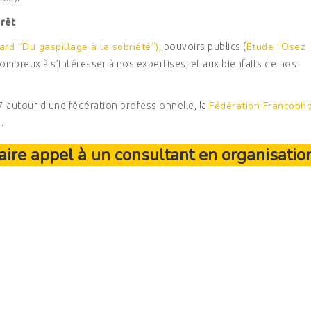
érêt
lard “Du gaspillage à la sobriété”)
Etude “Osez
, pouvoirs publics (
nombreux à s’intéresser à nos expertises, et aux bienfaits de nos
Fédération Francoph
7 autour d’une fédération professionnelle, la
O
.
aire appel à un consultant en organisatio