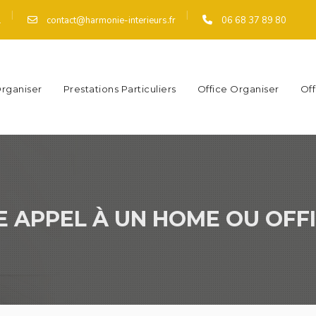
|
|
contact@harmonie-interieurs.fr
06 68 37 89 80
l
rganiser
Prestations Particuliers
Office Organiser
Of
E APPEL À UN HOME OU OFFI