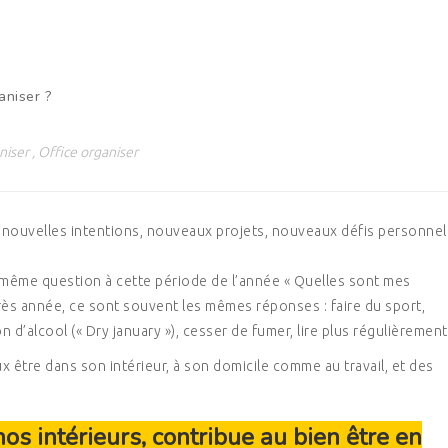
aniser ?
niser
,
Office organiser
ouvelles intentions, nouveaux projets, nouveaux défis personnel
 même question à cette période de l’année « Quelles sont mes
rès année, ce sont souvent les mêmes réponses : faire du sport,
 d’alcool (« Dry january »), cesser de fumer, lire plus régulièreme
x être dans son intérieur, à son domicile comme au travail, et des
nos intérieurs, contribue au bien être en