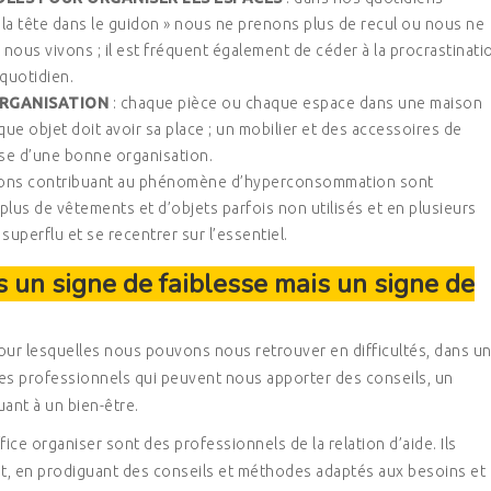
 la tête dans le guidon » nous ne prenons plus de recul ou nous ne
ous vivons ; il est fréquent également de céder à la procrastinati
quotidien.
ORGANISATION
: chaque pièce ou chaque espace dans une maison
que objet doit avoir sa place ; un mobilier et des accessoires de
se d’une bonne organisation.
tations contribuant au phénomène d’hyperconsommation sont
us de vêtements et d’objets parfois non utilisés et en plusieurs
superflu et se recentrer sur l’essentiel.
s un signe de faiblesse mais un signe de
our lesquelles nous pouvons nous retrouver en difficultés, dans u
es professionnels qui peuvent nous apporter des conseils, un
ant à un bien-être.
ce organiser sont des professionnels de la relation d’aide. Ils
nt, en prodiguant des conseils et méthodes adaptés aux besoins et