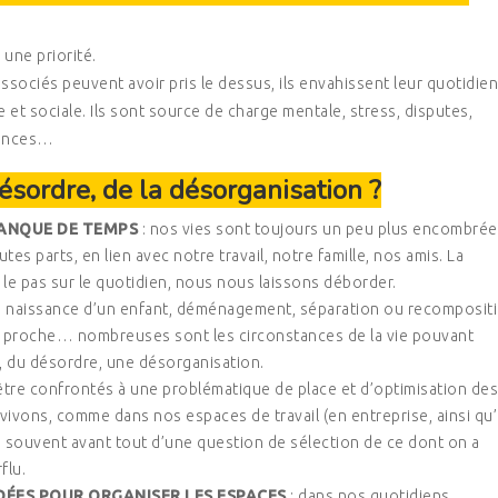
une priorité.
sociés peuvent avoir pris le dessus, ils envahissent leur quotidien
e et sociale. Ils sont source de charge mentale, stress, disputes,
stances…
ésordre, de la désorganisation ?
MANQUE DE TEMPS
: nos vies sont toujours un peu plus encombré
utes parts, en lien avec notre travail, notre famille, nos amis. La
e pas sur le quotidien, nous nous laissons déborder.
l, naissance d’un enfant, déménagement, séparation ou recomposit
’un proche… nombreuses sont les circonstances de la vie pouvant
 du désordre, une désorganisation.
tre confrontés à une problématique de place et d’optimisation des
ivons, comme dans nos espaces de travail (en entreprise, ainsi qu
bien souvent avant tout d’une question de sélection de ce dont on a
flu.
DÉES POUR ORGANISER LES ESPACES
: dans nos quotidiens