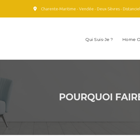
Charente-Maritime - Vendée - Deux-Sèvres - Distancie
Qui Suis-Je ?
Home O
POURQUOI FAIR