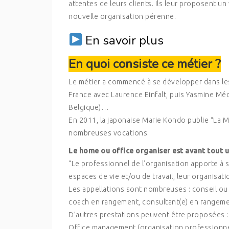
attentes de leurs clients. Ils leur proposent 
nouvelle organisation pérenne.
En savoir plus
En quoi consiste ce métier ?
Le métier a commencé à se développer dans les
France avec Laurence Einfalt, puis Yasmine Méd
Belgique)…
En 2011, la japonaise Marie Kondo publie “La M
nombreuses vocations.
Le home ou office organiser est avant tout u
“Le professionnel de l’organisation apporte à 
espaces de vie et/ou de travail, leur organisati
Les appellations sont nombreuses : conseil ou 
coach en rangement, consultant(e) en rangement,
D’autres prestations peuvent être proposées :
Office management (organisation professionne