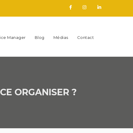
fice Manager
Blog
Médias
Contact
CE ORGANISER ?