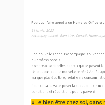
Pourquoi faire appel à un Home ou Office org
31 janvier 2023
Accompagnement
,
Bien-être
,
Conseil
,
Home orga
Une nouvelle année s’accompagne souvent de n
ou professionnels…
Nombreux sont celles et ceux qui se posent la
résolutions pour la nouvelle année ? Année ap
manger plus équilibré, réduire ma consommation
Pour certains va se poser la question d’un mieu
conditions et résolutions pour y parvenir.
« Le bien être chez soi, dans 