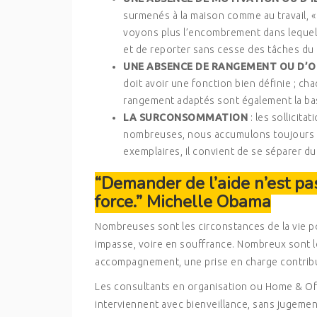
surmenés à la maison comme au travail, «
voyons plus l’encombrement dans lequel n
et de reporter sans cesse des tâches du 
UNE ABSENCE DE RANGEMENT OU D’
doit avoir une fonction bien définie ; cha
rangement adaptés sont également la ba
LA SURCONSOMMATION
: les sollici
nombreuses, nous accumulons toujours pl
exemplaires, il convient de se séparer du 
“Demander de l’aide n’est pa
force.” Michelle Obama
Nombreuses sont les circonstances de la vie p
impasse, voire en souffrance. Nombreux sont l
accompagnement, une prise en charge contribu
Les consultants en organisation ou Home & Offi
interviennent avec bienveillance, sans jugeme