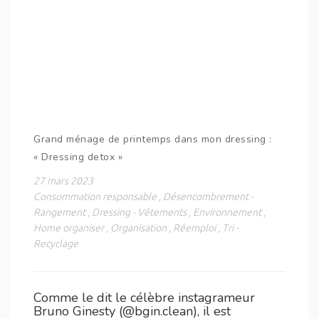
Grand ménage de printemps dans mon dressing :
« Dressing detox »
27 mars 2023
Consommation responsable
,
Désencombrement -
Rangement
,
Dressing - Vêtements
,
Environnement
,
Home organiser
,
Organisation
,
Réemploi
,
Tri -
Recyclage
Comme le dit le célèbre instagrameur
Bruno Ginesty (@bgin.clean), il est