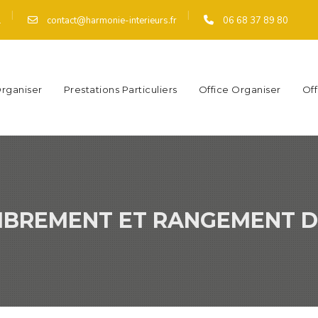
|
|
contact@harmonie-interieurs.fr
06 68 37 89 80
l
rganiser
Prestations Particuliers
Office Organiser
Of
MBREMENT ET RANGEMENT 