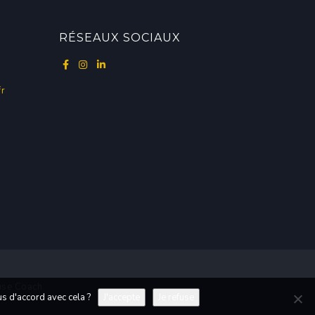
RÉSEAUX SOCIAUX
fr
se Coach
s d'accord avec cela ?
J'accepte
Je refuse