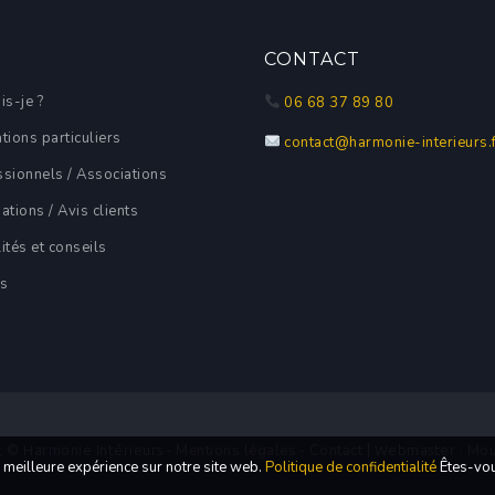
U
CONTACT
is-je ?
06 68 37 89 80
tions particuliers
contact@harmonie-interieurs.
ssionnels / Associations
ations / Avis clients
ités et conseils
s
Mentions légales
Contact
Mou
 © Harmonie Intérieurs -
-
| Webmaster :
 meilleure expérience sur notre site web.
Politique de confidentialité
Êtes-vou